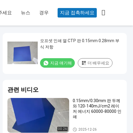

주세요
뉴스
경우
지금 접촉하세요
오프셋 인쇄 열 CTP 판 0.15mm 0.28mm 부
식 저항
지금 얘기해
더 배우세요
관련 비디오
0.15mm/0.30mm 판 두께
와 120-140mJ/cm2 레이
저 에너지 60000-80000 인
쇄
CTCP 프린팅 플레이트
00:26
2025-12-26