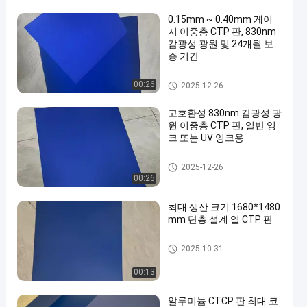
0.15mm ~ 0.40mm 게이
지 이중층 CTP 판, 830nm
감광성 광원 및 24개월 보
증 기간
이중 레이어 CTP 플레이트
00:26
2025-12-26
고호환성 830nm 감광성 광
원 이중층 CTP 판, 일반 잉
크 또는 UV 잉크용
이중 레이어 CTP 플레이트
2025-12-26
00:26
최대 생산 크기 1680*1480
mm 단층 설계 열 CTP 판
열 CTP 플레이트
2025-10-31
00:13
알루미늄 CTCP 판 최대 코