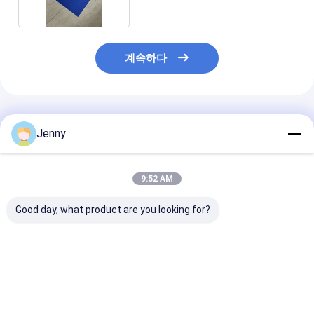
계속하다
추천된 제품
Jenny
9:52 AM
Good day, what product are you looking for?
이중 계층 CTP 판과 이
350000의 노출이 굽지
안전 노란색 조명 
중 계층 코팅 프로세스
않은 24개월 보증 기간
월 품질 보증과
350000 인프라를 위해
및 인쇄를 위한 안전한
0.15mm에서 0
굽지 않고 24 개월 품질
황색 표시등을 갖춘 겹
가이드 높은 품질
보증
켜 CTP 판
쇄
최고의 가격
최고의 가격
최고의 