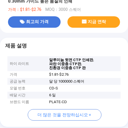
0.30mm 가이드 높은 품질의 인쇄
가격：$1.81-$2.76
MOQ：3000 스퀘어
최고의 가격
지금 연락
제품 설명
,
알루미늄 뒷면 CTP 인쇄판
하이 라이트
,
파란 이중층 CTP판
친환경 이중층 CTP 판
가격
$1.81-$2.76
공급 능력
달 당 1000000 스퀘어
모델 번호
CD-S
배달 시간
6 일
브랜드 이름
PLATE-CD
더 많은 것을 전망하십시오