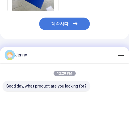
인쇄
계속하다
추천된 제품
Jenny
12:20 PM
Good day, what product are you looking for?
이중 계층 CTP 판과 이
350000의 노출이 굽지
안전 노란색 조명 
중 계층 코팅 프로세스
않은 24개월 보증 기간
월 품질 보증과
350000 인프라를 위해
및 인쇄를 위한 안전한
0.15mm에서 0
굽지 않고 24 개월 품질
황색 표시등을 갖춘 겹
가이드 높은 품질
보증
켜 CTP 판
쇄
최고의 가격
최고의 가격
최고의 