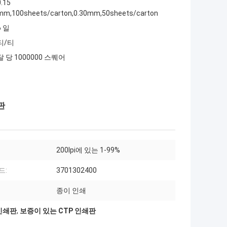
0.15
mm,100sheets/carton,0.30mm,50sheets/carton
6 일
티/티
달 당 1000000 스퀘어
판
200lpi에 있는 1-99%
드:
3701302400
종이 인쇄
인쇄판
,
보증이 있는 CTP 인쇄판