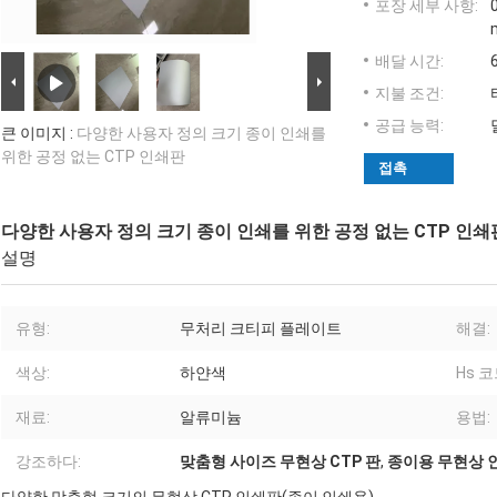
포장 세부 사항:
배달 시간:
지불 조건:
공급 능력:
큰 이미지 :
다양한 사용자 정의 크기 종이 인쇄를
위한 공정 없는 CTP 인쇄판
접촉
다양한 사용자 정의 크기 종이 인쇄를 위한 공정 없는 CTP 인쇄
설명
유형:
무처리 크티피 플레이트
해결:
색상:
하얀색
Hs 코
재료:
알류미늄
용법:
강조하다:
맞춤형 사이즈 무현상 CTP 판
,
종이용 무현상 