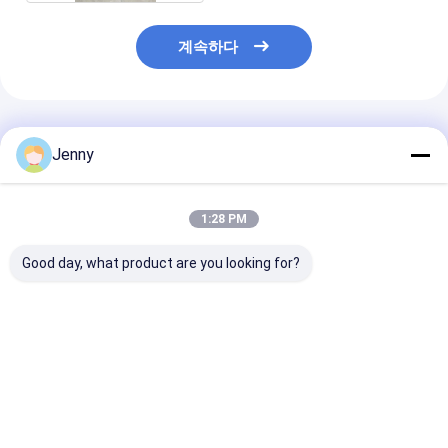
계속하다
추천된 제품
Jenny
1:28 PM
Good day, what product are you looking for?
열성 CTP 판
열 노광 에너지 110-
25±5초 현상 시
0.15/0.25/0.30mm 두
130 MJ/cm², 최대 코
일층을 갖춘
께 1350mm 최대 코일
일 폭 1350mm, 두께
1680*1480m
너비 및 18개월 유효기
0.30mm의 열 CTP 플
생산 사이즈 열 C
간
레이트 (오프셋 인쇄용)
레이트
최고의 가격
최고의 가격
최고의 