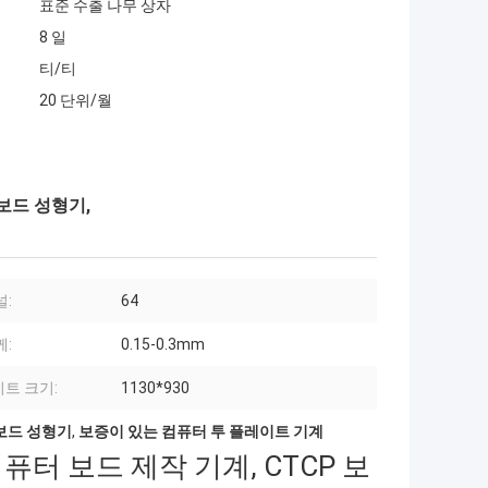
표준 수출 나무 상자
8 일
티/티
20 단위/월
 보드 성형기,
널:
64
께:
0.15-0.3mm
트 크기:
1130*930
 보드 성형기
,
보증이 있는 컴퓨터 투 플레이트 기계
컴퓨터 보드 제작 기계, CTCP 보