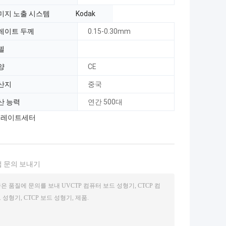
미지 노출 시스템 Kodak
레이트 두께
0.15-0.30mm
델
양
CE
산지
중국
산 능력
연간 500대
P 플레이트세터
 문의 보내기