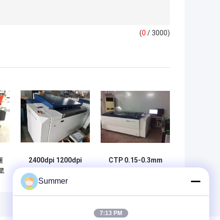
(
0
/ 3000)
대
2400dpi 1200dpi
CTP 0.15-0.3mm
로
CTP 오프셋 인쇄판
인쇄기판 제작 기계
Summer
미
제작 기계 2.3KW
레이저 채널 48
7:13 PM