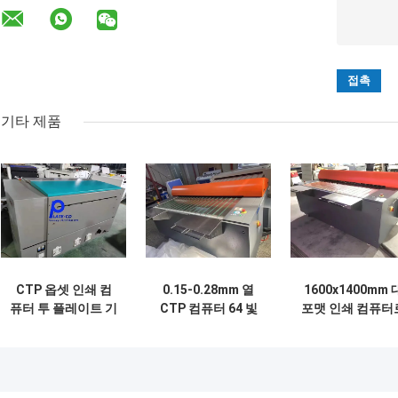
기타 제품
CTP 옵셋 인쇄 컴
0.15-0.28mm 열
1600x1400mm 
퓨터 투 플레이트 기
CTP 컴퓨터 64 빛
포맷 인쇄 컴퓨터
계 제조사 220v
채널과 함께 판 기계
판기 기계 열광 이
1150KG
지