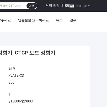
견적 요청
|
Korean
검색
락주세요
인용문을 요구하세요
뉴스
경우
성형기, CTCP 보드 성형기,
심천
PLATE-CD
800
1
$13000-$23000