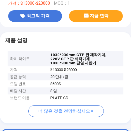
가격：$13000-$23000
MOQ：1
최고의 가격
지금 연락
제품 설명
,
1030*930mm CTP 판 제작기계
하이 라이트
,
220V CTP 판 제작기계
1030*930mm 감열 제판기
가격
$13000-$23000
공급 능력
20 단위/월
모델 번호
8600S
배달 시간
8 일
브랜드 이름
PLATE-CD
더 많은 것을 전망하십시오