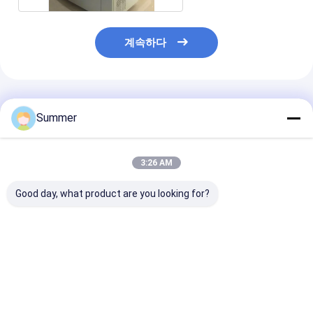
계속하다
추천된 제품
Summer
3:26 AM
Good day, what product are you looking for?
2300 1255 1200mm
최대 출력 1130 930 열
실내 정온 20 C 
완전 자동 열 인쇄 기계
판 제조 기계 물리적인
기계, 플레이트 
다양한 라벨 크기 및 재
차원 2300 1255
밀도 ± 5 μm 및
료에 걸쳐 일관된 인쇄
1200mm 판 제조를 위
트 생산을 위한 
를 제공합니다
해 최적화
패키지 제품
최고의 가격
최고의 가격
최고의 