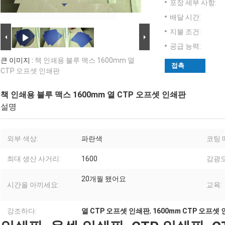
포장 세부 사항:
배달 시간:
지불 조건:
공급 능력:
큰 이미지 :
책 인쇄용 블루 맥스 1600mm 열
접촉
CTP 오프셋 인쇄판
책 인쇄용 블루 맥스 1600mm 열 CTP 오프셋 인쇄판
설명
외부 색상:
파란색
코팅 
최대 생산 사거리:
1600
감광도
20개월 됐어요
시간을 아끼세요:
교육:
강조하다:
열 CTP 오프셋 인쇄판
,
1600mm CTP 오프셋