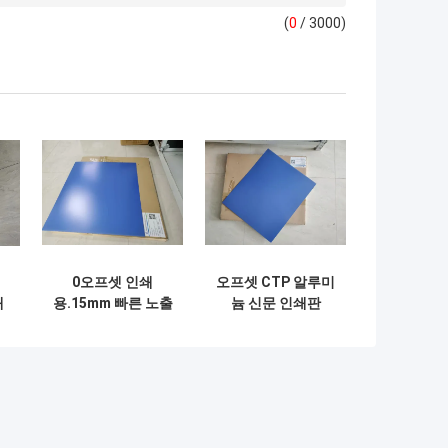
(
0
/ 3000)
0오프셋 인쇄
오프셋 CTP 알루미
쇄
용.15mm 빠른 노출
늄 신문 인쇄판
단일 코트 열 CTP
1350mm 최대 범위
플레이트