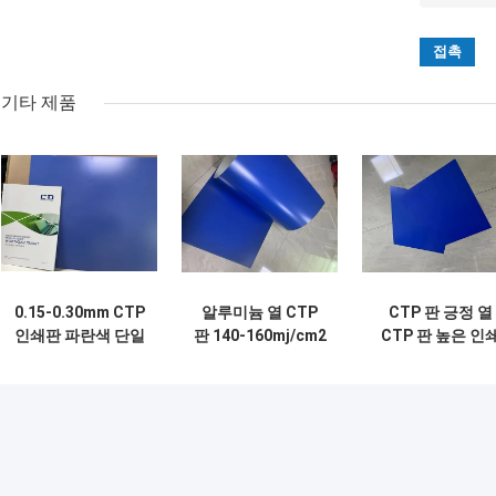
기타 제품
0.15-0.30mm CTP
알루미늄 열 CTP
CTP 판 긍정 열
인쇄판 파란색 단일
판 140-160mj/cm2
CTP 판 높은 인
코트 18개월 유효기
오프셋 인쇄용
품질 및 효율성
간