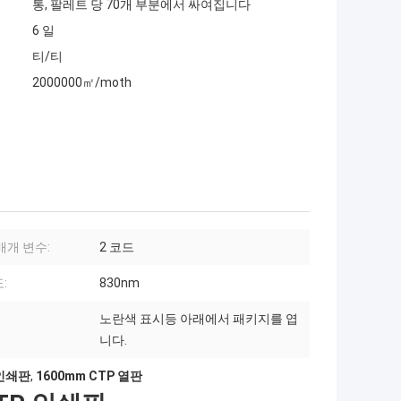
통, 팔레트 당 70개 부분에서 싸여집니다
6 일
티/티
2000000㎡/moth
매개 변수:
2 코드
:
830nm
노란색 표시등 아래에서 패키지를 엽
니다.
 인쇄판
,
1600mm CTP 열판