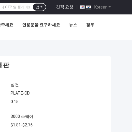
견적 요청
|
Korean
검색
락주세요
인용문을 요구하세요
뉴스
경우
인쇄판
심천
PLATE-CD
0.15
3000 스퀘어
$1.81-$2.76