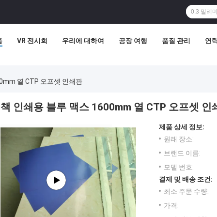
품
VR 전시회
우리에 대하여
공장 여행
품질 관리
연
0mm 열 CTP 오프셋 인쇄판
책 인쇄용 블루 맥스 1600mm 열 CTP 오프셋 
제품 상세 정보:
원래 장소:
브랜드 이름:
모델 번호:
결제 및 배송 조건:
최소 주문 수량:
가격: