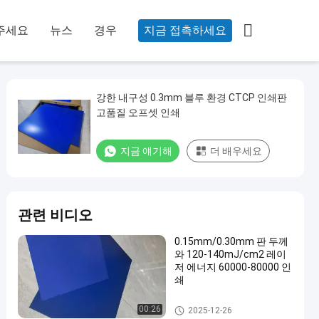

주세요
뉴스
경우
지금 접촉하세요
강한 내구성 0.3mm 블루 환경 CTCP 인쇄판
고품질 오프셋 인쇄
지금 얘기해
더 배우세요
관련 비디오
0.15mm/0.30mm 판 두께
와 120-140mJ/cm2 레이
저 에너지 60000-80000 인
쇄
CTCP 프린팅 플레이트
00:26
2025-12-26